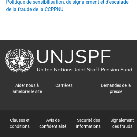
Politique de sensibilisation, de signalement et d’escalade
de la fraude de la CCPPNU
Back
to
the
homepage
Aider nous à
Carrières
Demandes de la
améliorer le site
presse
Clauses et
Avis de
Securité des
Signalement
conditions
confidentialité
informations
des frauds