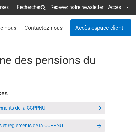
erses
Rechercher
Recevez notre newsletter
Accès
de nous
Contactez-nous
Accès espace client
une des pensions du
xes
glements de la CCPPNU
ts et règlements de la CCPPNU