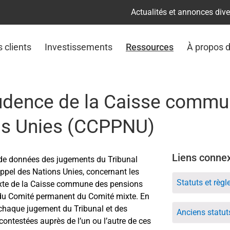
Actualités et annonces div
s clients
Investissements
Ressources
À propos 
prudence de la Caisse comm
ns Unies (CCPPNU)
Liens conne
 de données des jugements du Tribunal
’appel des Nations Unies, concernant les
Statuts et rè
mixte de la Caisse commune des pensions
s du Comité permanent du Comité mixte. En
 chaque jugement du Tribunal et des
Anciens statu
ontestées auprès de l’un ou l’autre de ces