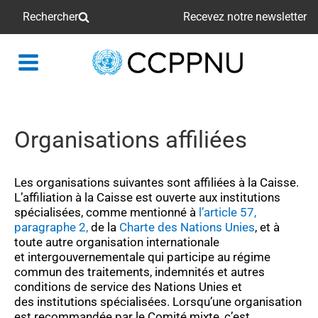
Rechercher
Recevez notre newsletter
retour
à
la
page
Organisations affiliées
principale
Les organisations suivantes sont
affiliées à la Caisse.
L’affiliation
à la Caisse est ouverte aux institutions
spécialisées
,
comme
mentionné
à
l’article 57,
paragraphe 2,
de
la
Charte des Nations Unies
,
et
à
toute autre organisation internationale
et
intergouvernementale qui participe au
régime
commun des traitements, indemnités
et autres
conditions de service
des Nations Unies et
des
institutions spécialisées.
Lorsqu’une organisation
est recommandée
par le
Comité mixte,
c’est