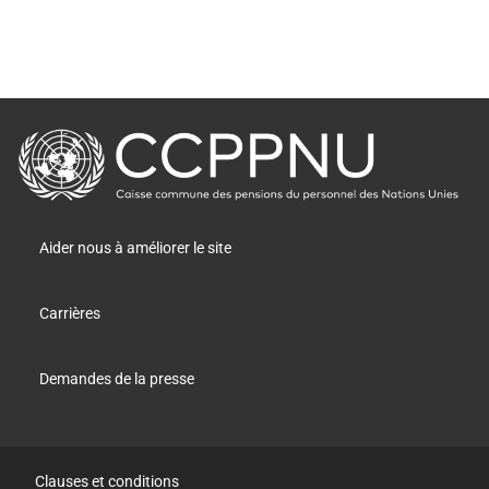
retour
à
la
page
principale
Aider nous à améliorer le site
Carrières
Demandes de la presse
Clauses et conditions