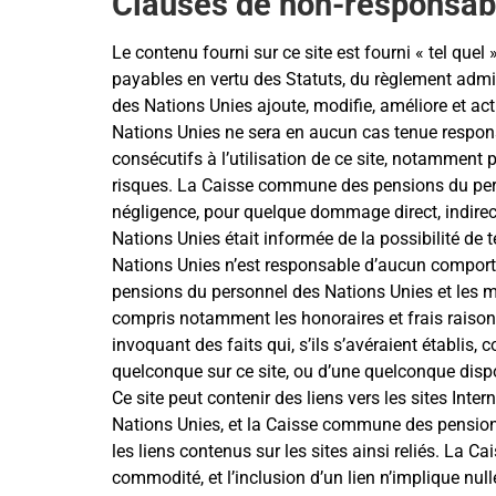
Clauses de non-responsabi
Le contenu fourni sur ce site est fourni « tel qu
payables en vertu des Statuts, du règlement adm
des Nations Unies ajoute, modifie, améliore et a
Nations Unies ne sera en aucun cas tenue respons
consécutifs à l’utilisation de ce site, notamment po
risques. La Caisse commune des pensions du pers
négligence, pour quelque dommage direct, indirec
Nations Unies était informée de la possibilité de
Nations Unies n’est responsable d’aucun comporteme
pensions du personnel des Nations Unies et les m
compris notamment les honoraires et frais raisonna
invoquant des faits qui, s’ils s’avéraient établis, 
quelconque sur ce site, ou d’une quelconque dispos
Ce site peut contenir des liens vers les sites Int
Nations Unies, et la Caisse commune des pensions
les liens contenus sur les sites ainsi reliés. La
commodité, et l’inclusion d’un lien n’implique nu