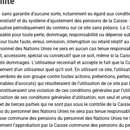
lité
el » sans garantie d’aucune sorte, notamment eu égard aux condit
inistratif et du système d’ajustement des pensions de la Caiss
ctualise périodiquement du contenu sur ce site sans préavis. L
able pour toute perte, dommage, responsabilité ou dépense subie
ur toute faute, erreur, omission, interruption ou retard relatif au s
onnel des Nations Unies ne sera en aucun cas tenue responsable
t, accessoire, spécial ou consécutif que ce soit, même si la C
 tels dommages. L’utilisateur reconnaît et accepte le fait que 
nt d’un utilisateur quel qu’il soit. En utilisant ce site, l’uti
embres de son groupe contre toutes actions, prétentions, perte
bles d’avocats) qui résulteraient de l’utilisation de ce site par 
constitueraient une violation de ces conditions générales par l’uti
ition de ses conditions générales d’utilisation, son seul et uniqu
ernet de tierces parties qui ne sont pas sous le contrôle de la 
 du personnel des Nations Unies ne sera pas tenue responsable 
 Caisse commune des pensions du personnel des Nations Unies ne f
llement l’approbation par la Caisse commune des pensions du pers