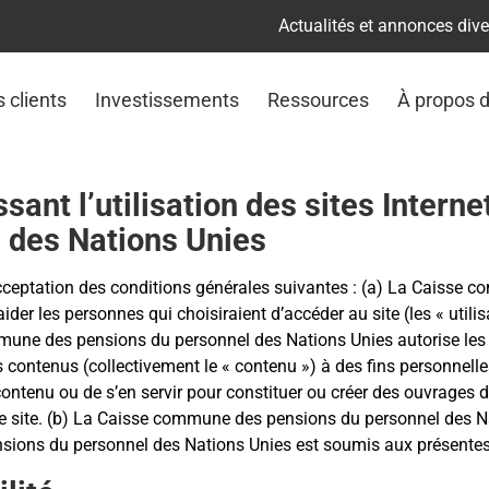
Actualités et annonces div
s clients
Investissements
Ressources
À propos 
ssant l’utilisation des sites Inter
 des Nations Unies
re acceptation des conditions générales suivantes : (a) La Cais
d’aider les personnes qui choisiraient d’accéder au site (les « util
mune des pensions du personnel des Nations Unies autorise les ut
 contenus (collectivement le « contenu ») à des fins personnell
 contenu ou de s’en servir pour constituer ou créer des ouvrages dé
ce site. (b) La Caisse commune des pensions du personnel des N
sions du personnel des Nations Unies est soumis aux présentes