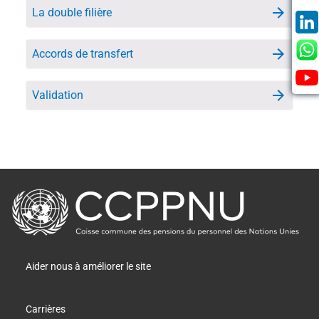
La double filière
Accords de transfert
Validation
retour
à
la
page
principale
Aider nous à améliorer le site
Carrières