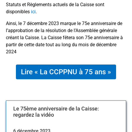
Statuts et Règlements actuels de la Caisse sont
La Caisse rejoint la Net-Zero Owner Alliance
disponibles
ici
.
Lancement de l’application du certificat
Ainsi, le 7 décembre 2023 marque le 75e anniversaire de
numérique de droit à prestation
l’approbation de la résolution de l’Assemblée générale
Ouverture du bureau de liaison à Bangkok
créant la Caisse. La Caisse fêtera son 75e anniversaire à
Objectifs de réduction des émissions de
partir de cette date tout au long du mois de décembre
carbone – désinvestissement des
2024
combustibles fossiles
La Caisse se classe n°1 sur la liste des leaders
Lire « La CCPPNU à 75 ans »
dans l’indice et le rapport de la liste de leaders
de l’Initiative d’allocation d’actifs responsable
(RAAI) 2021-2022
Le 75ème anniversaire de la Caisse:
regardez la vidéo
6 décembre 2023