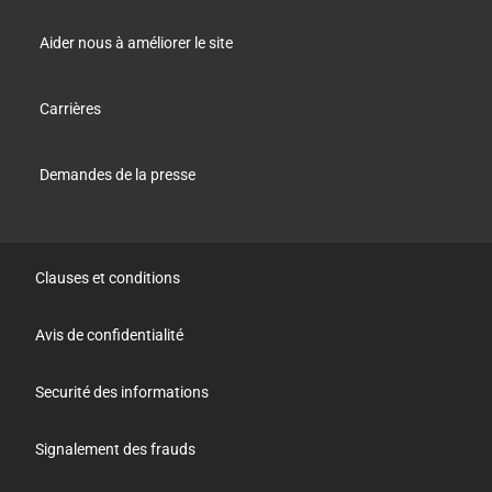
page
principale
Aider nous à améliorer le site
Carrières
Demandes de la presse
Années
1970
Création du Système d’ajustement des
Clauses et conditions
pensions également connu sous le nom de
double filière pour protéger le pouvoir d’achat
Avis de confidentialité
des retraité.es et des bénéficiaires
Securité des informations
Signalement des frauds