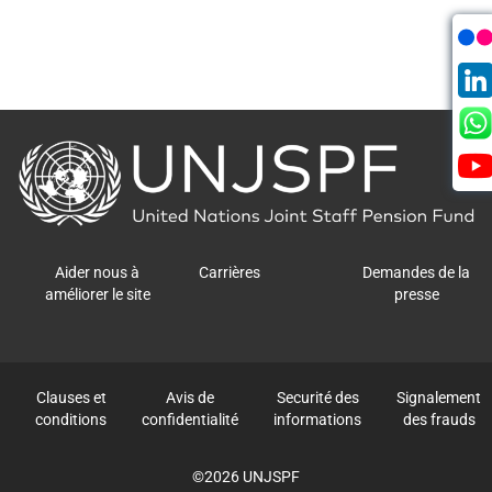
Back
to
the
homepage
Aider nous à
Carrières
Demandes de la
améliorer le site
presse
Clauses et
Avis de
Securité des
Signalement
conditions
confidentialité
informations
des frauds
©2026 UNJSPF