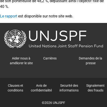
de son portefeuille de 48,2 %, dépassant ainsi l'objectif fixé de
40 %.
Le rapport
est disponible sur notre site web.
Back
to
the
homepage
Aider nous à
Carrières
Demandes de la
améliorer le site
presse
Clauses et
Avis de
Securité des
Signalement
conditions
confidentialité
informations
des frauds
©2026 UNJSPF