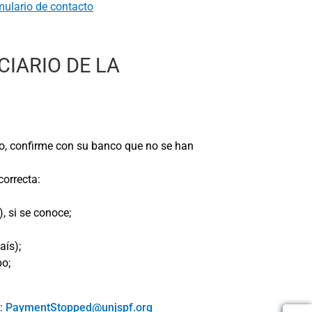
ulario de contacto
CIARIO DE LA
mo, confirme con su banco que no se han
correcta:
, si se conoce;
aís);
po;
a:
PaymentStopped@unjspf.org