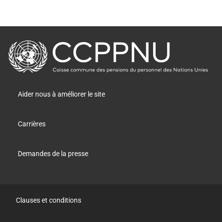
retour
à
la
page
principale
Aider nous à améliorer le site
Carrières
Demandes de la presse
Clauses et conditions