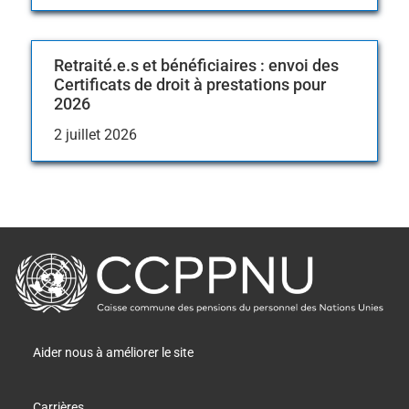
Retraité.e.s et bénéficiaires : envoi des
Certificats de droit à prestations pour
2026
2 juillet 2026
retour
à
la
page
principale
Aider nous à améliorer le site
Carrières