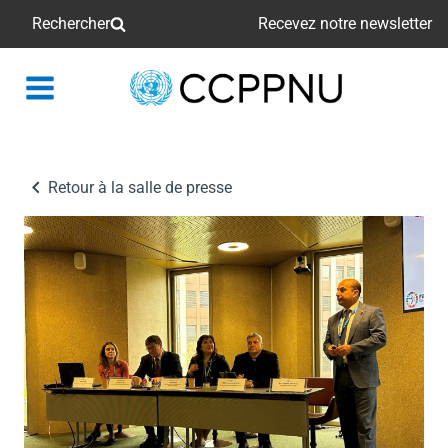
Rechercher
Recevez notre newsletter
retour
à
la
page
Retour à la salle de presse
principale