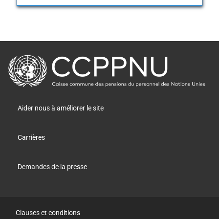
retour
à
la
page
principale
Aider nous à améliorer le site
Carrières
Demandes de la presse
Clauses et conditions